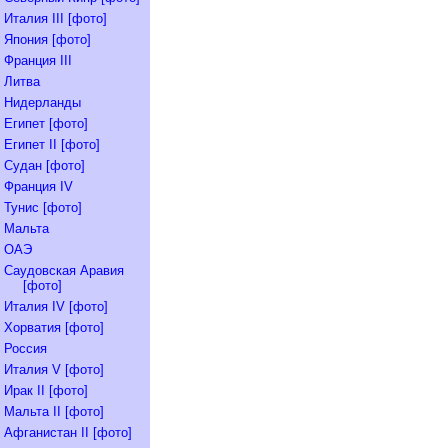
Италия III
[фото]
Япония
[фото]
Франция III
Литва
Нидерланды
Египет
[фото]
Египет II
[фото]
Судан
[фото]
Франция IV
Тунис
[фото]
Мальта
ОАЭ
Саудовская Аравия
[фото]
Италия IV
[фото]
Хорватия
[фото]
Россия
Италия V
[фото]
Ирак II
[фото]
Мальта II
[фото]
Афганистан II
[фото]