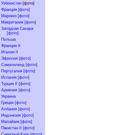
Узбекистан
[фото]
Франция
[фото]
Марокко
[фото]
Мавритания
[фото]
Западная Сахара
[фото]
Польша
Франция II
Италия II
Эфиопия
[фото]
Сомалиленд
[фото]
Португалия
[фото]
Испания
[фото]
Турция II
[фото]
Армения
[фото]
Украина
Греция
[фото]
Албания
[фото]
Индонезия
[фото]
Малайзия
[фото]
Пакистан II
[фото]
Северный Кипр
[фото]