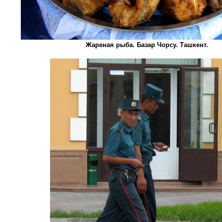
Жареная рыба. Базар Чорсу. Ташкент.