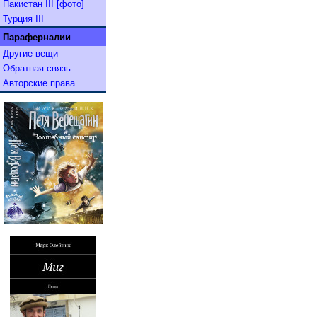
Пакистан III
[фото]
Турция III
Параферналии
Другие вещи
Обратная связь
Авторские права