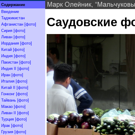
Содержание
Введение
Саудовские ф
Таджикистан
Афганистан
[фото]
Сирия
[фото]
Ливан
[фото]
Иордания
[фото]
Китай
[фото]
Индия
[фото]
Пакистан
[фото]
Индия II
[фото]
Иран
[фото]
Италия
[фото]
Китай II
[фото]
Гонконг
[фото]
Тайвань
[фото]
Макао
[фото]
Ливан II
[фото]
Турция
[фото]
Ирак
[фото]
Грузия
[фото]