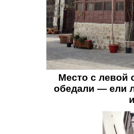
Место с левой 
обедали — ели 