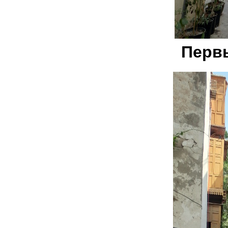
Первы