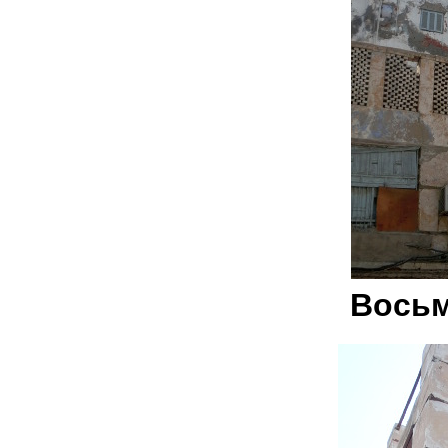
Восьм