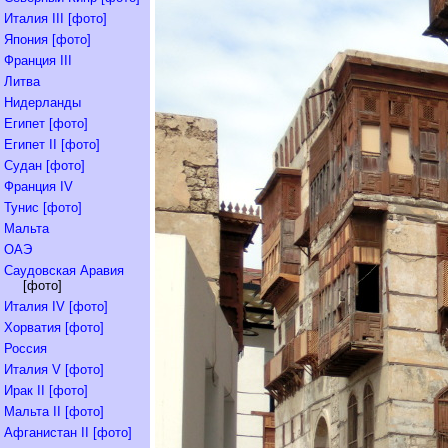
Италия III
[фото]
Япония
[фото]
Франция III
Литва
Нидерланды
Египет
[фото]
Египет II
[фото]
Судан
[фото]
Франция IV
Тунис
[фото]
Мальта
ОАЭ
Саудовская Аравия
[фото]
Италия IV
[фото]
Хорватия
[фото]
Россия
Италия V
[фото]
Ирак II
[фото]
Мальта II
[фото]
Афганистан II
[фото]