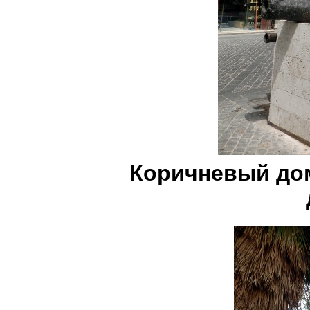
Коричневый дом