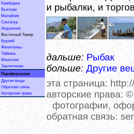
Камбоджа
и рыбалки, и торго
Вьетнам
Малайзия
Сингапур
Индонезия
Восточный Тимор
Бруней
Филиппины
Тайвань
дальше:
Рыбак
Монголия
больше:
Другие ве
Заключение
Параферналии
эта страница:
http:
Другие вещи
Обратная связь
авторские права:
© 
Авторские права
фотографии, офо
обратная связь:
se