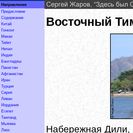
Направления
Предисловие
Восточный Ти
Содержание
Китай
Гонконг
Макао
Тибет
Непал
Индия
Бангладеш
Пакистан
Афганистан
Иран
Турция
Сирия
Ливан
Иордания
Египет
Таиланд
Мьянма
Набережная Дили, 
Лаос