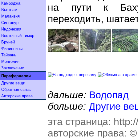
Камбоджа
на пути к Бах
Вьетнам
переходить, шатает
Малайзия
Сингапур
Индонезия
Восточный Тимор
Бруней
Филиппины
Тайвань
Монголия
Заключение
Параферналии
Другие вещи
Обратная связь
дальше:
Водопад
Авторские права
больше:
Другие ве
эта страница:
http:
авторские права:
© 