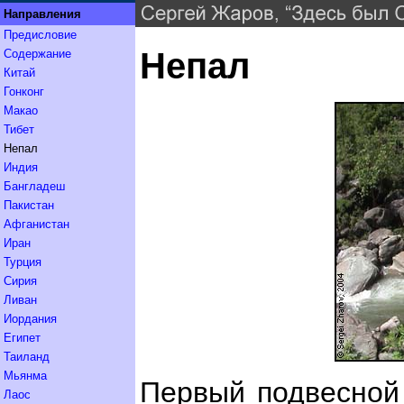
Направления
Предисловие
Непал
Содержание
Китай
Гонконг
Макао
Тибет
Непал
Индия
Бангладеш
Пакистан
Афганистан
Иран
Турция
Сирия
Ливан
Иордания
Египет
Таиланд
Мьянма
Первый подвесной 
Лаос